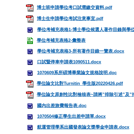
博士班申請學位考口試需繳交資料.pdf
博士生申請學位考試注意事宜.pdf
學位考補充表格1-博士學位候選人著作目錄與學位
學位考補充表格2-彙整表
學位考補充表格3-所有著作目錄一覽表.docx
口試暨停車申請表1090511.docx
1070609系所碩博畢業論文規格說明.doc
學位論文比對Turnitin_學生版20220426.pdf
學位論文原創性比對檢核表~請將”排除引述”及”排
國內出差旅費報告表.doc
1070504修正學生出差申請單.docx
航運管理學系出國發表論文獎學金申請表.docx