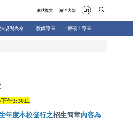
EN
網站導覽
海洋大學
法規與表格
教師專區
博碩士專區
章
)下午3:30
止
生年度本校發行之
招生簡章
內容為