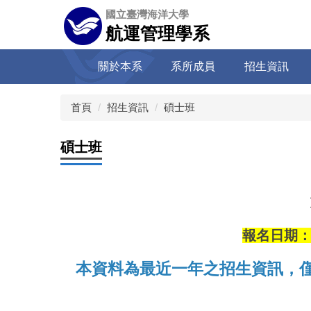
跳
國立臺灣海洋大學
到
航運管理學系
主
要
關於本系
系所成員
招生資訊
內
容
區
首頁
招生資訊
碩士班
碩士班
報名日期
本資料為最近一年之招生資訊，