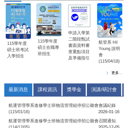
申請入學第
二階段甄試
115學年度
航管系 Hi!
115學年度
書面資料審
碩士在職專
Young 說明
碩士班考試
查重點項目
班招生
會
入學招生
及準備指引
(115/04/18)
更多...
最新消息
課程資訊
獎學金
演講/研討會
航運管理學系進修學士班物流管理組停招公聽會會議紀錄
(115/01/16)
2026-01-16
航運管理學系進修學士班物流管理組停招公聽會召開通知
(114/12/05)
2025-12-05