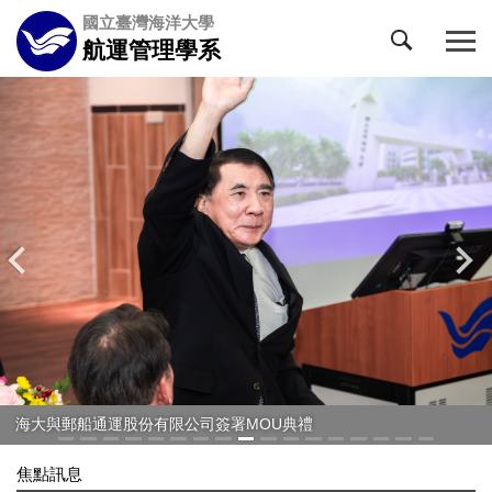
跳
國立臺灣海洋大學
到
航運管理學系
主
要
內
容
區
海大與郵船通運股份有限公司簽署MOU典禮
焦點訊息