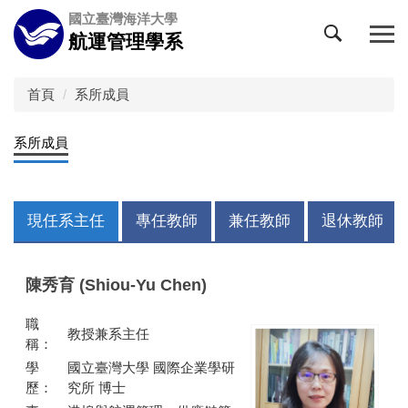
跳
國立臺灣海洋大學
到
航運管理學系
主
要
內
首頁
系所成員
容
區
系所成員
現任系主任
專任教師
兼任教師
退休教師
陳秀育 (Shiou-Yu Chen)
職
教授兼系主任
稱：
學
國立臺灣大學 國際企業學研
歷：
究所 博士