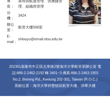
專
港埠與航運管理、供應鏈管
長：
理、組織與管理
分
3424
機：
辦公
航管大樓506室
室：
E-
shiouyu@email.ntou.edu.tw
mail：
202301基隆市中正區北寧路2號海洋大學航管系辦公室 電
話:886-2-2462-2192 轉 3401~3 傳真:886-2-2463-1903
No.2, Beining Rd., Keelung 202-301, Taiwan (R.O.C.)
系館位置：海洋大學祥豐校區航管大樓、沛華大樓