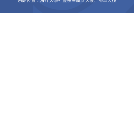
系館位置：海洋大學祥豐校區航管大樓、沛華大樓