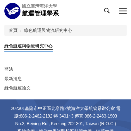
跳
國立臺灣海洋大學
到
航運管理學系
主
要
內
首頁
綠色航運與物流研究中心
容
區
綠色航運與物流研究中心
辦法
最新消息
綠色航運論文
202301基隆市中正區北寧路2號海洋大學航管系辦公室 電
話:886-2-2462-2192 轉 3401~3 傳真:886-2-2463-1903
No.2, Beining Rd., Keelung 202-301, Taiwan (R.O.C.)