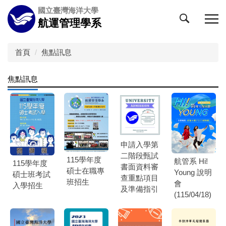
跳
國立臺灣海洋大學
到
航運管理學系
主
要
內
首頁
焦點訊息
容
區
焦點訊息
申請入學第
二階段甄試
115學年度
航管系 Hi!
115學年度
書面資料審
碩士在職專
Young 說明
碩士班考試
查重點項目
班招生
會
入學招生
及準備指引
(115/04/18)