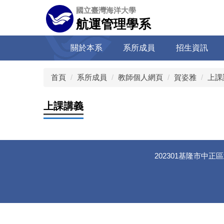
跳
國立臺灣海洋大學
到
航運管理學系
主
要
關於本系
系所成員
招生資訊
內
容
區
首頁
系所成員
教師個人網頁
賀姿雅
上課
上課講義
202301基隆市中正區北寧