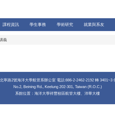
課程資訊
學生事務
學術研究
就業與系友
講義
路2號海洋大學航管系辦公室 電話:886-2-2462-2192 轉 3401~3 傳真:
No.2, Beining Rd., Keelung 202-301, Taiwan (R.O.C.)
系館位置：海洋大學祥豐校區航管大樓、沛華大樓