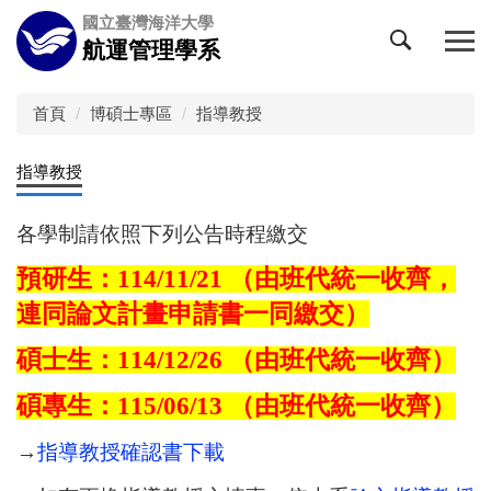
跳
國立臺灣海洋大學
到
航運管理學系
主
要
內
首頁
博碩士專區
指導教授
容
區
指導教授
各學制請依照下列公告時程繳交
預研生：114/11/21 （由班代統一收齊，
連同論文計畫申請書一同繳交）
碩士生：114/12/26
（由班代統一收齊）
碩專生：115/06/13
（由班代統一收齊）
→
指導教授確認書下載