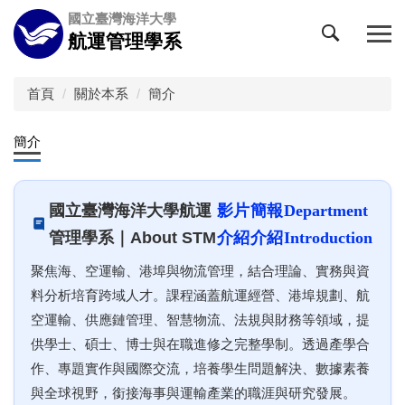
跳
國立臺灣海洋大學
到
航運管理學系
主
要
內
首頁
關於本系
簡介
容
區
簡介
國立臺灣海洋大學航運
影片
簡報
Department
管理學系｜About STM
介紹
介紹
Introduction
聚焦海、空運輸、港埠與物流管理，結合理論、實務與資
料分析培育跨域人才。課程涵蓋航運經營、港埠規劃、航
空運輸、供應鏈管理、智慧物流、法規與財務等領域，提
供學士、碩士、博士與在職進修之完整學制。透過產學合
作、專題實作與國際交流，培養學生問題解決、數據素養
與全球視野，銜接海事與運輸產業的職涯與研究發展。