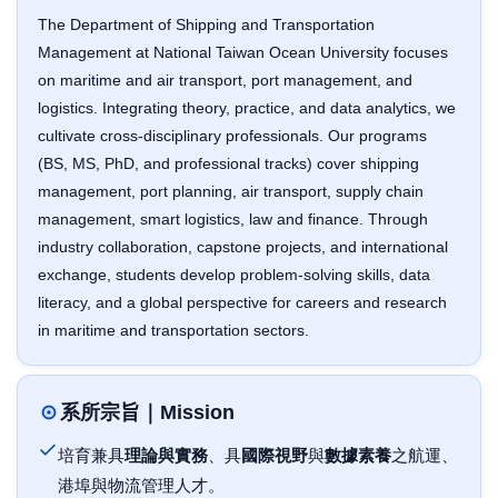
The Department of Shipping and Transportation
Management at National Taiwan Ocean University focuses
on maritime and air transport, port management, and
logistics. Integrating theory, practice, and data analytics, we
cultivate cross-disciplinary professionals. Our programs
(BS, MS, PhD, and professional tracks) cover shipping
management, port planning, air transport, supply chain
management, smart logistics, law and finance. Through
industry collaboration, capstone projects, and international
exchange, students develop problem-solving skills, data
literacy, and a global perspective for careers and research
in maritime and transportation sectors.
系所宗旨｜Mission
培育兼具
理論與實務
、具
國際視野
與
數據素養
之航運、
港埠與物流管理人才。