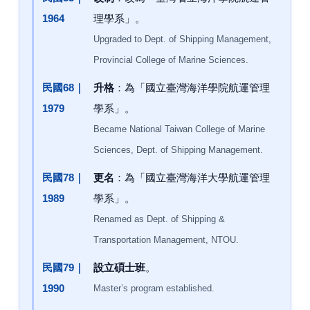
1964
理學系」。
Upgraded to Dept. of Shipping Management,
Provincial College of Marine Sciences.
民國68｜
升格
：為「國立臺灣海洋學院航運管理
1979
學系」。
Became National Taiwan College of Marine
Sciences, Dept. of Shipping Management.
民國78｜
更名
：為「國立臺灣海洋大學航運管理
1989
學系」。
Renamed as Dept. of Shipping &
Transportation Management, NTOU.
民國79｜
設立碩士班
。
1990
Master’s program established.