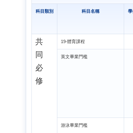
科目類別
科目名稱
學
共
19-體育課程
同
英文畢業門檻
必
修
游泳畢業門檻