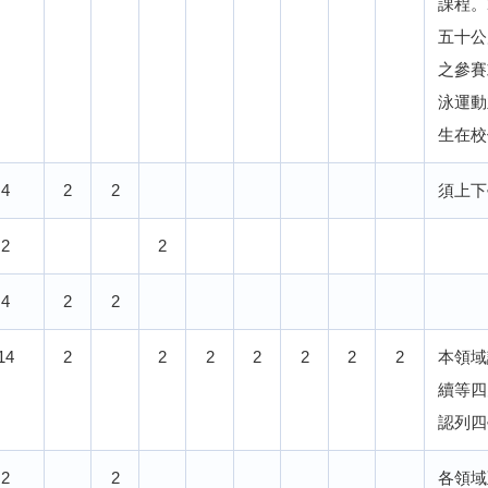
課程。
五十公
之參賽
泳運動
生在校
4
2
2
須上下
2
2
4
2
2
14
2
2
2
2
2
2
2
本領域
續等四
認列四
2
2
各領域