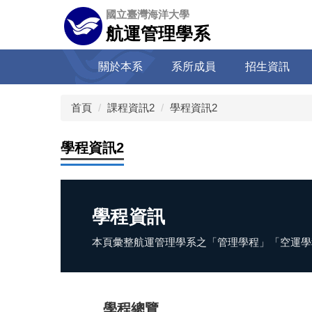
跳
國立臺灣海洋大學
到
航運管理學系
主
要
關於本系
系所成員
招生資訊
內
容
區
首頁
課程資訊2
學程資訊2
學程資訊2
學程資訊
本頁彙整航運管理學系之「管理學程」「空運學
學程總覽