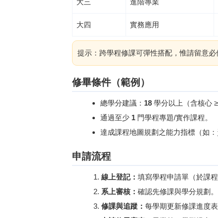
大三
進階專業
大四
實務應用
提示：跨學程修課可彈性搭配，惟請留意必
修畢條件（範例）
總學分建議：
18
學分以上（含核心 ≥
通過至少
1
門學程專題/實作課程。
達成課程地圖規劃之能力指標（如：
申請流程
線上登記：
填寫學程申請單（於課程
系上審核：
確認先修課與學分規劃。
修課與追蹤：
每學期更新修課進度表