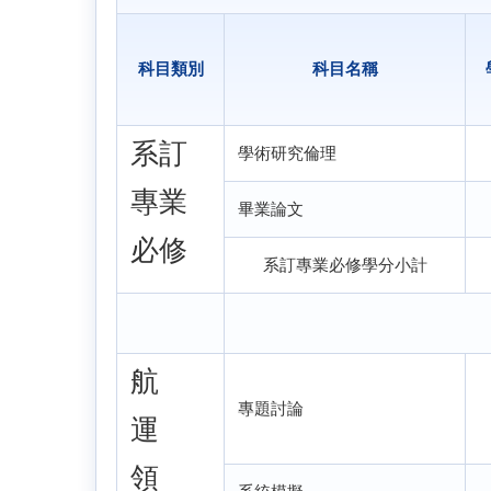
科目類別
科目名稱
系
訂
學術研究倫理
專業
畢業論文
必修
系訂專業必修學分小計
航
專題討論
運
領