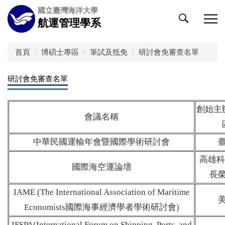
跳
國立臺灣海洋大學
到
航運管理學系
主
要
內
首頁
博碩士專區
筆試及抵免
研討會免審查名單
容
區
研討會免審查名單
創始主
會議名稱
中華民國運輸年會暨國際學術研討會
高雄科
國際海空運論壇
長
IAME (The International Association of Maritime
Economists
國際海事經濟學者學術研討會
)
IFSPA(International Forum on Shipping, Ports, and