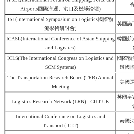
Airports
國際海運、港口及機場論壇
)
ISL(International Symposium on Logistics
國際物
英國諾
流學術研討會
)
ICASL(International Conference of Asian Shipping
韓國航
and Logistics)
ICLS(The International Congress on Logistics and
國際物
SCM Systems)
鏈國
The Transportation Research Board (TRB) Annual
美國
Meeting
英國皇
Logistics Research Network (LRN) - CILT UK
International Conference on Logistics and
泰國
Transport (ICLT)