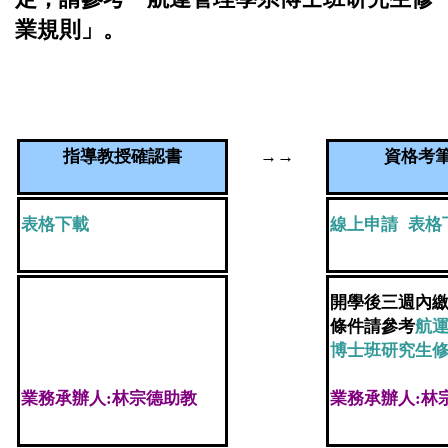
業規則」。
指導教授確認書
→→
資格考
表格下載
線上申請
+
表格
一下學期結束前繳交
開學後三週內
條件請參考
航
博士班研究生
業務承辦人:林宗德助教
業務承辦人:林