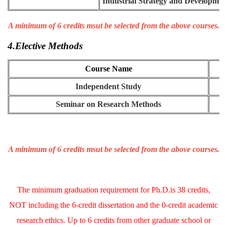
Industrial Strategy and Developmen
A minimum of 6 credits msut be selected from the above courses.
4.Elective Methods
Course Name
C
Independent Study
Seminar on Research Methods
A minimum of 6 credits msut be selected from the above courses.
The minimum graduation requirement for Ph.D.is 38 credits,
NOT including the 6-credit dissertation and the 0-credit academic
research ethics. Up to 6 credits from other graduate school or