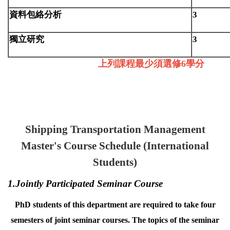
資料包絡分析
3
獨立研究
3
上列課程最少須選修6學分
Shipping Transportation Management
Master's Course Schedule
(International
Students)
1.Jointly Participated Seminar Course
PhD students of this department are required to take four
semesters of joint seminar courses. The topics of the seminar