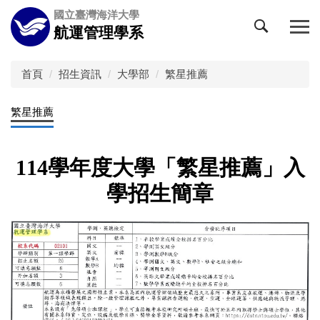
跳
國立臺灣海洋大學
到
航運管理學系
主
要
內
首頁
招生資訊
大學部
繁星推薦
容
區
繁星推薦
114
學年度大學「繁星推薦」入
學招生簡章