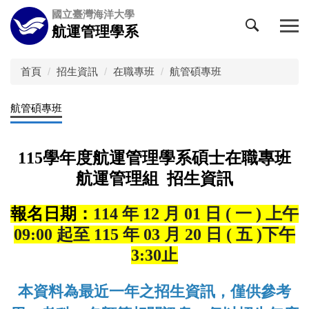
跳
國立臺灣海洋大學
到
航運管理學系
主
要
內
首頁
招生資訊
在職專班
航管碩專班
容
區
航管碩專班
115
學年度航運管理學系碩士在職專班
航運管理組 招生資訊
報名日期：
114 年 12 月 01 日 ( 一 ) 上午
09:00 起至 115 年 03 月 20 日 ( 五 )下午
3:30止
本資料為最近一年之招生資訊，僅供參考