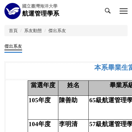
跳
國立臺灣海洋大學
到
航運管理學系
主
要
內
首頁
系友動態
傑出系友
容
區
傑出系友
本系畢業生
當選年度
姓名
畢業系
105年度
陳善助
65級航運管理
104年度
李明清
57級航運管理