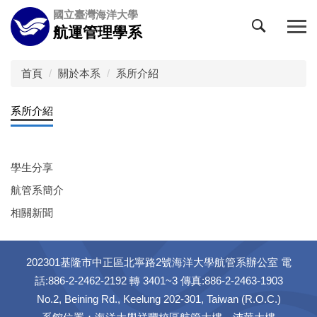
跳
國立臺灣海洋大學
到
航運管理學系
主
要
內
首頁
關於本系
系所介紹
容
區
系所介紹
學生分享
航管系簡介
相關新聞
202301基隆市中正區北寧路2號海洋大學航管系辦公室 電
話:886-2-2462-2192 轉 3401~3 傳真:886-2-2463-1903
No.2, Beining Rd., Keelung 202-301, Taiwan (R.O.C.)