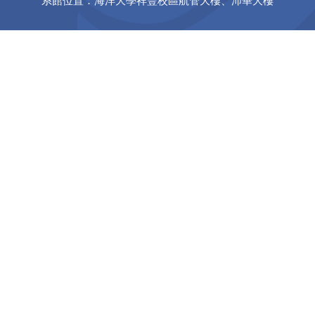
系館位置：海洋大學祥豐校區航管大樓、沛華大樓