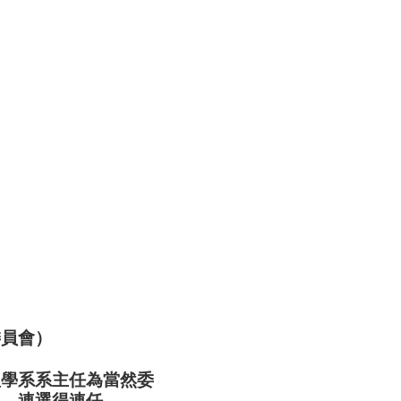
委員會）
理學系系主任為當然委
年，連選得連任。