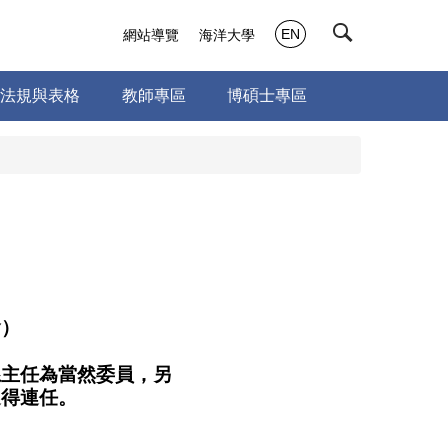
EN
網站導覽
海洋大學
法規與表格
教師專區
博碩士專區
會）
系主任為當然委員，另
選得連任。